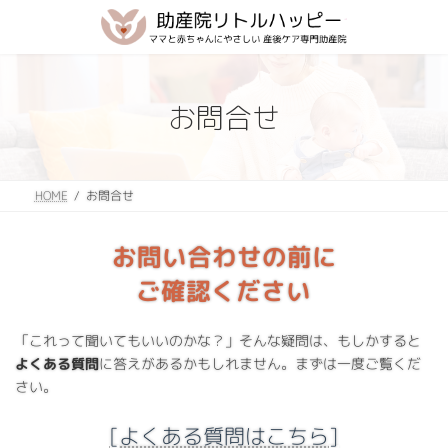
コ
ナ
ン
ビ
テ
ゲ
ン
ー
ツ
シ
お問合せ
へ
ョ
ス
ン
キ
に
ッ
移
プ
動
お問合せ
HOME
お問い合わせの前に
ご確認ください
「これって聞いてもいいのかな？」そんな疑問は、もしかすると
よくある質問
に答えがあるかもしれません。まずは一度ご覧くだ
さい。
[よくある質問はこちら]