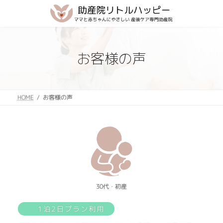
コ
ナ
ン
ビ
テ
ゲ
ン
ー
ツ
シ
お客様の声
へ
ョ
ス
ン
キ
に
ッ
移
プ
動
お客様の声
HOME
30代・初産
1泊2日プラン利用