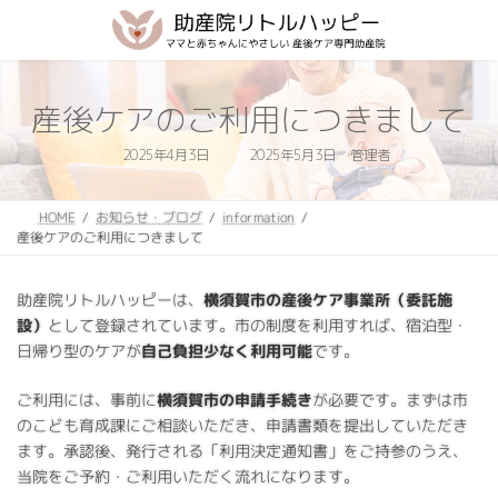
コ
ナ
ン
ビ
テ
ゲ
ン
ー
ツ
シ
産後ケアのご利用につきまして
へ
ョ
ス
ン
最
2025年4月3日
2025年5月3日
管理者
キ
に
終
更
ッ
移
新
日
プ
動
お知らせ・ブログ
information
HOME
時
:
産後ケアのご利用につきまして
助産院リトルハッピーは、
横須賀市の産後ケア事業所（委託施
設）
として登録されています。市の制度を利用すれば、宿泊型・
日帰り型のケアが
自己負担少なく利用可能
です。
ご利用には、事前に
横須賀市の申請手続き
が必要です。まずは市
のこども育成課にご相談いただき、申請書類を提出していただき
ます。承認後、発行される「利用決定通知書」をご持参のうえ、
当院をご予約・ご利用いただく流れになります。